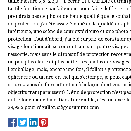
taille mesure 5,8″ x 3,3″). L'écran TPU durable et tran
tactile fonctionne parfaitement pour faire défiler et 
prendrais pas de photos de haute qualité que je souhait
de protection, j'ai été assez étonné de la qualité des 
intérieure, une scène de cour extérieure et une photo d
protection. Tout d’abord, j’ai été surpris de constater 
visage fonctionnait, se concentrant sur quatre visages. 
ressortie, mais sans le dispositif de protection recouvran
un peu plus claire et plus nette. Les photos des visages 
l'emballage, mais, encore une fois, il fallait s'y attend
éphémère ou un arc-en-ciel qui s'estompe, je peux ca
assurez-vous de faire attention à la façon dont vous or
objectifs transparaissent). L'étui de protection n'est p
autre fonctionne bien. Dans l’ensemble, c’est un excelle
29,95 $ pour régulier. siègeosummit.com