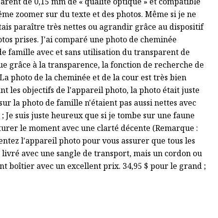
sparent de 0,15 mm de « qualité optique » et compatible
même zoomer sur du texte et des photos. Même si je ne
ais paraître très nettes ou agrandir grâce au dispositif
photos prises. J'ai comparé une photo de cheminée
e famille avec et sans utilisation du transparent de
que grâce à la transparence, la fonction de recherche de
La photo de la cheminée et de la cour est très bien
t les objectifs de l'appareil photo, la photo était juste
sur la photo de famille n'étaient pas aussi nettes avec
re ; Je suis juste heureux que si je tombe sur une faune
pturer le moment avec une clarté décente (Remarque :
ientez l'appareil photo pour vous assurer que tous les
as livré avec une sangle de transport, mais un cordon ou
nt boîtier avec un excellent prix. 34,95 $ pour le grand ;