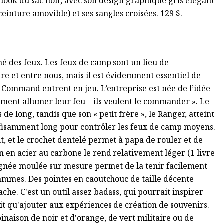
 look du sac noir, avec son design graphique gris élégant
einture amovible) et ses sangles croisées. 129 $.
mé des feux. Les feux de camp sont un lieu de
 et entre nous, mais il est évidemment essentiel de
Pit Command entrent en jeu. L’entreprise est née de l’idée
ement allumer leur feu – ils veulent le commander ». Le
e long, tandis que son « petit frère », le Ranger, atteint
uffisamment long pour contrôler les feux de camp moyens.
t, et le crochet dentelé permet à papa de rouler et de
n en acier au carbone le rend relativement léger (1 livre
oignée moulée sur mesure permet de la tenir facilement
flammes. Des pointes en caoutchouc de taille décente
che. C'est un outil assez badass, qui pourrait inspirer
ait qu'ajouter aux expériences de création de souvenirs.
inaison de noir et d'orange, de vert militaire ou de