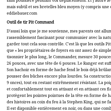
sans poussière pendant vos déplacements. Et j'adore le
mais subtil et ses bretelles bleu moyen (y compris une c
eddiebauer.com
Outil de tir Pit Command
D’aussi loin que je me souvienne, mes parents ont allu
rassemblement fascinant pour communier avec la nature
garder tout cela sous contrôle. C'est là que les outils 
que « les propriétaires de foyers en ont assez de simpl
tisonnier le plus long, le Commander, mesure 30 pouces d
26 pouces, avec une tête de 6 pouces. Le Ranger est s
Son hachoir en forme de hache fend le bois déjà brûlan
pousser des bûches encore plus lourdes. Sa constructio
9 onces), tout en restant extrêmement résistant. La p
et confortablement tout en attisant et en attisant ces 
protègent les pointes pointues de la tête en forme de ha
des histoires au coin du feu à la Stephen King, qui ne f
Il est disponible entièrement en noir, ou dans une comb