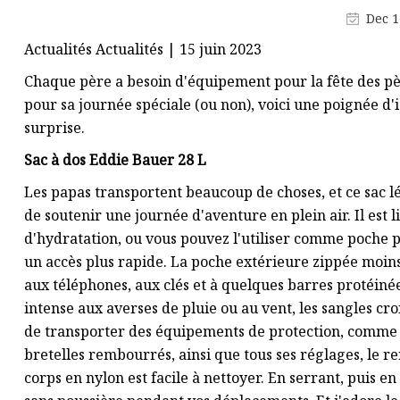
Tasse de voyage à double paroi
Dec 1
Bouteille d'eau en acier
Actualités Actualités | 15 juin 2023
inoxydable à paroi simple
Chaque père a besoin d'équipement pour la fête des pè
pour sa journée spéciale (ou non), voici une poignée d
surprise.
Sac à dos Eddie Bauer 28 L
Les papas transportent beaucoup de choses, et ce sac 
de soutenir une journée d'aventure en plein air. Il est
d'hydratation, ou vous pouvez l'utiliser comme poche 
un accès plus rapide. La poche extérieure zippée moin
aux téléphones, aux clés et à quelques barres protéiné
intense aux averses de pluie ou au vent, les sangles c
de transporter des équipements de protection, comme un
bretelles rembourrés, ainsi que tous ses réglages, le 
corps en nylon est facile à nettoyer. En serrant, puis en 